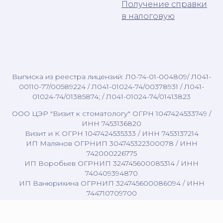
Получение справки
в налоговую
Выписка из реестра лицензий: Л0-74-01-004809/ Л041-
00110-77/00589224 / Л041-01024-74/00378931 / Л041-
01024-74/01385874; / Л041-01024-74/01413823
ООО ЦЭР "Визит к стоматологу" ОГРН 1047424533749 /
ИНН 7453136820
Визит и К ОГРН 1047424535333 / ИНН 7453137214
ИП Малянов ОГРНИП 304745322300078 / ИНН
742000226775
ИП Воробьев ОГРНИП 324745600085314 / ИНН
740409394870
ИП Ванюрихина ОГРНИП 324745600086094 / ИНН
744710709700