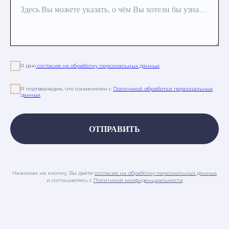
Здесь Вы можете указать, о чём Вы хотели бы узнать или какая процедура Вас интересует
Я даю
согласие на обработку персональных данных
Я подтверждаю, что ознакомлен с
Политикой обработки персональных
данных
ОТПРАВИТЬ
Нажимая на кнопку, Вы даёте
согласие на обработку персональных данных
и соглашаетесь c
Политикой конфиденциальности