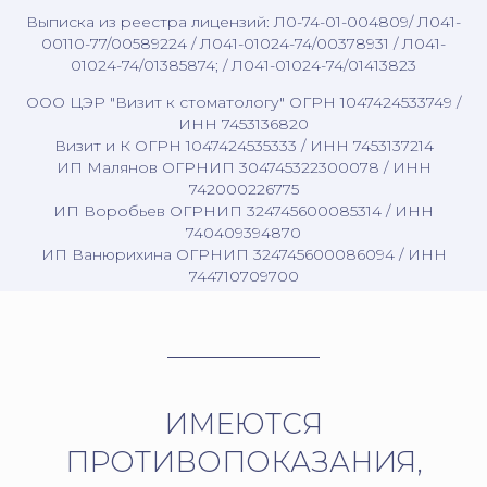
Выписка из реестра лицензий: Л0-74-01-004809/ Л041-
00110-77/00589224 / Л041-01024-74/00378931 / Л041-
01024-74/01385874; / Л041-01024-74/01413823
ООО ЦЭР "Визит к стоматологу" ОГРН 1047424533749 /
ИНН 7453136820
Визит и К ОГРН 1047424535333 / ИНН 7453137214
ИП Малянов ОГРНИП 304745322300078 / ИНН
742000226775
ИП Воробьев ОГРНИП 324745600085314 / ИНН
740409394870
ИП Ванюрихина ОГРНИП 324745600086094 / ИНН
744710709700
ИМЕЮТСЯ
ПРОТИВОПОКАЗАНИЯ,