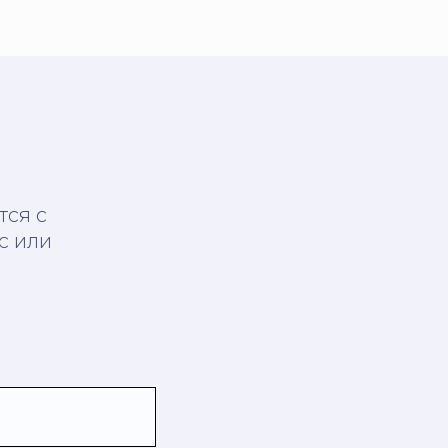
тся с
с или