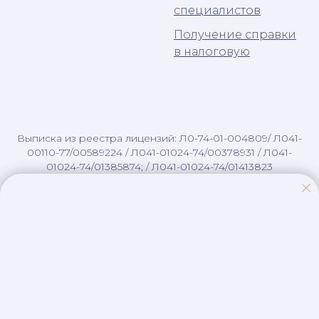
специалистов
Получение справки
в налоговую
Выписка из реестра лицензий: Л0-74-01-004809/ Л041-
00110-77/00589224 / Л041-01024-74/00378931 / Л041-
01024-74/01385874; / Л041-01024-74/01413823
ООО ЦЭР "Визит к стоматологу" ОГРН 1047424533749 /
ИНН 7453136820
Визит и К ОГРН 1047424535333 / ИНН 7453137214
ИП Малянов ОГРНИП 304745322300078 / ИНН
742000226775
ИП Воробьев ОГРНИП 324745600085314 / ИНН
740409394870
ИП Ванюрихина ОГРНИП 324745600086094 / ИНН
744710709700