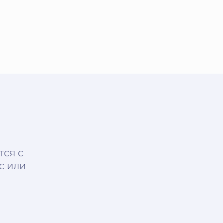
тся с
с или