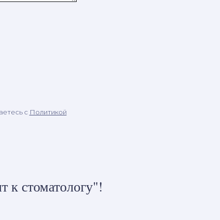
аетесь c
Политикой
т к стоматологу"!