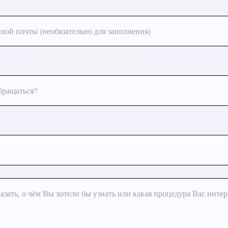
ной почты (необязательно для заполнения)
бращаться?
азать, о чём Вы хотели бы узнать или какая процедура Вас интер