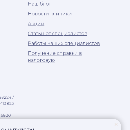
Наш блог
Новости клиники
Акции
Статьи от специалистов
Работы наших специалистов
Получение справки в
налоговую
89224 /
1413823
36820
5