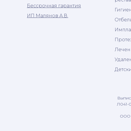
Бессрочная гарантия
Гигиен
ИП Малянов А.В.
Отбел
Импла
Проте
Лечен
Удале
Детск
Выписк
Л041-0
ООО 