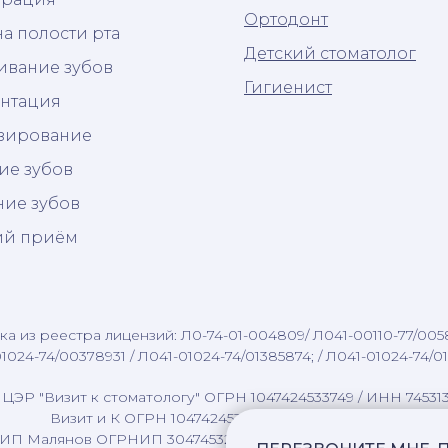
Ортодонт
а полости рта
Детский стоматолог
ивание зубов
Гигиенист
нтация
зирование
ие зубов
ние зубов
ий приём
а из реестра лицензий: Л0-74-01-004809/ Л041-00110-77/005
1024-74/00378931 / Л041-01024-74/01385874; / Л041-01024-74/0
ЦЭР "Визит к стоматологу" ОГРН 1047424533749 / ИНН 74531
Визит и К ОГРН 1047424535333 / ИНН 7453137214
ИП Малянов ОГРНИП 304745322300078 / ИНН 74200022677