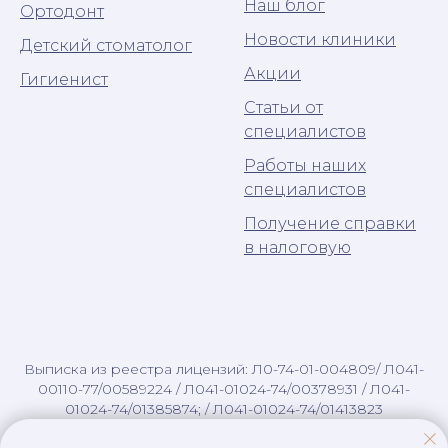
Наш блог
Ортодонт
Новости клиники
Детский стоматолог
Акции
Гигиенист
Статьи от
специалистов
Работы наших
специалистов
Получение справки
в налоговую
Выписка из реестра лицензий: Л0-74-01-004809/ Л041-
00110-77/00589224 / Л041-01024-74/00378931 / Л041-
01024-74/01385874; / Л041-01024-74/01413823
ООО ЦЭР "Визит к стоматологу" ОГРН 1047424533749 /