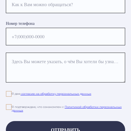
Как к Вам можно обращаться?
Номер телефона
+7(000)000-0000
Здесь Вы можете указать, о чём Вы хотели бы узнать или какая процедура Вас интересует
Я даю
согласие на обработку персональных данных
Я подтверждаю, что ознакомлен с
Политикой обработки персональных
данных
ОТПРАВИТЬ