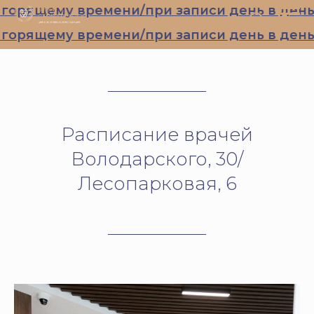
орящему времени/при записи день в день
орящему времени/при записи день в день
Расписание врачей
Володарского, 30/
Лесопарковая, 6