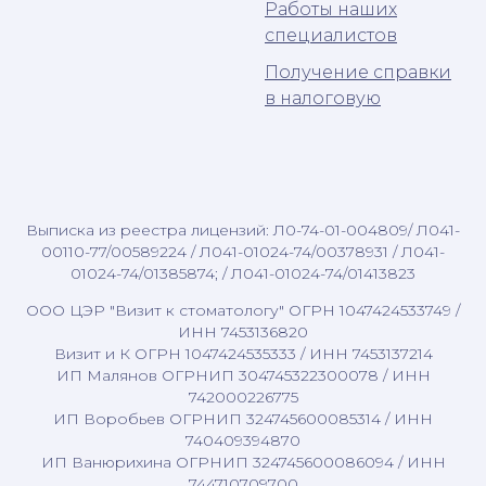
Работы наших
специалистов
Получение справки
в налоговую
Выписка из реестра лицензий: Л0-74-01-004809/ Л041-
00110-77/00589224 / Л041-01024-74/00378931 / Л041-
01024-74/01385874; / Л041-01024-74/01413823
ООО ЦЭР "Визит к стоматологу" ОГРН 1047424533749 /
ИНН 7453136820
Визит и К ОГРН 1047424535333 / ИНН 7453137214
ИП Малянов ОГРНИП 304745322300078 / ИНН
742000226775
ИП Воробьев ОГРНИП 324745600085314 / ИНН
740409394870
ИП Ванюрихина ОГРНИП 324745600086094 / ИНН
744710709700