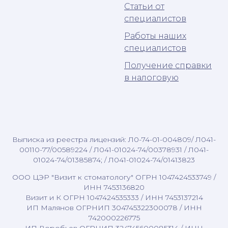
Статьи от
специалистов
Работы наших
специалистов
Получение справки
в налоговую
Выписка из реестра лицензий: Л0-74-01-004809/ Л041-
00110-77/00589224 / Л041-01024-74/00378931 / Л041-
01024-74/01385874; / Л041-01024-74/01413823
ООО ЦЭР "Визит к стоматологу" ОГРН 1047424533749 /
ИНН 7453136820
Визит и К ОГРН 1047424535333 / ИНН 7453137214
ИП Малянов ОГРНИП 304745322300078 / ИНН
742000226775
ИП Воробьев ОГРНИП 324745600085314 / ИНН