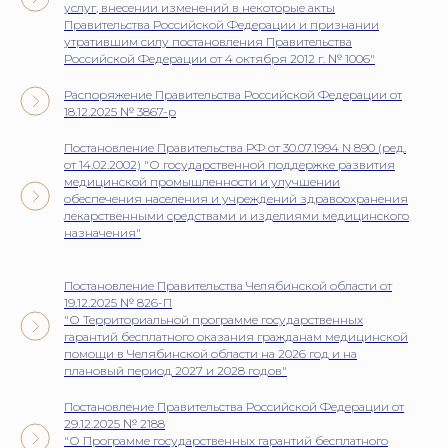
услуг, внесении изменений в некоторые акты
Правительства Российской Федерации и признании
утратившим силу постановления Правительства
Российской Федерации от 4 октября 2012 г. № 1006"
Распоряжение Правительства Российской Федерации от
18.12.2025 № 3867-р
Постановление Правительства РФ от 30.07.1994 N 890 (ред.
от 14.02.2002) "О государственной поддержке развития
медицинской промышленности и улучшении
обеспечения населения и учреждений здравоохранения
лекарственными средствами и изделиями медицинского
назначения"
Постановление Правительства Челябинской области от
19.12.2025 № 826-П
"О Территориальной программе государственных
гарантий бесплатного оказания гражданам медицинской
помощи в Челябинской области на 2026 год и на
плановый период 2027 и 2028 годов"
Постановление Правительства Российской Федерации от
29.12.2025 № 2188
"О Программе государственных гарантий бесплатного