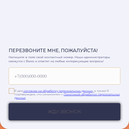
ПЕРЕЗВОНИТЕ МНЕ, ПОЖАЛУЙСТА!
Напишите в поле свой контактный номер. Наши администраторы
свяжутся с Вами и ответят на любые интересующие вопросы!
+7(000)000-0000
Я даю
согласие на обработку персональных данных
,
а также Я
подтверждаю, что ознакомлен с
Политикой обработки персональных
данных
Запись
онлайн
ЖДУ ЗВОНОК