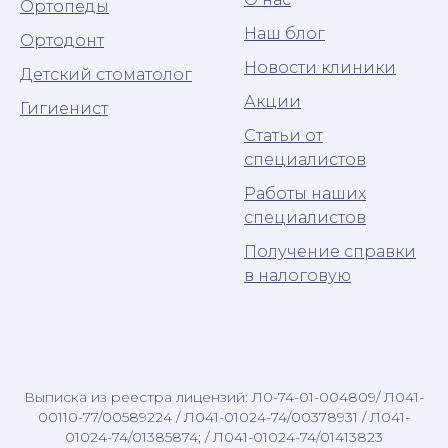
Ортопеды
Наш блог
Ортодонт
Новости клиники
Детский стоматолог
Акции
Гигиенист
Статьи от
специалистов
Работы наших
специалистов
Получение справки
в налоговую
Выписка из реестра лицензий: Л0-74-01-004809/ Л041-
00110-77/00589224 / Л041-01024-74/00378931 / Л041-
01024-74/01385874; / Л041-01024-74/01413823