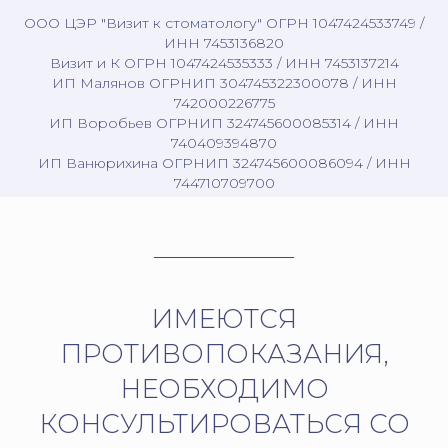
ООО ЦЭР "Визит к стоматологу" ОГРН 1047424533749 /
ИНН 7453136820
Визит и К ОГРН 1047424535333 / ИНН 7453137214
ИП Малянов ОГРНИП 304745322300078 / ИНН
742000226775
ИП Воробьев ОГРНИП 324745600085314 / ИНН
740409394870
ИП Ванюрихина ОГРНИП 324745600086094 / ИНН
744710709700
ИМЕЮТСЯ
ПРОТИВОПОКАЗАНИЯ,
НЕОБХОДИМО
КОНСУЛЬТИРОВАТЬСЯ СО