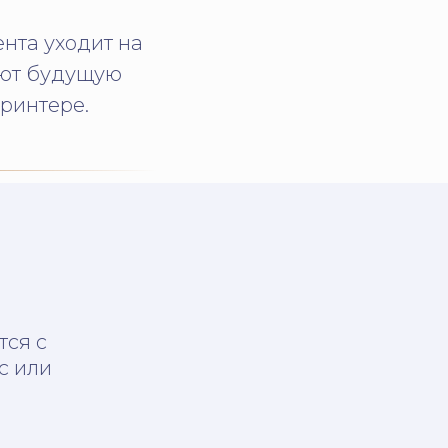
нта уходит на
уют будущую
принтере.
тся с
с или