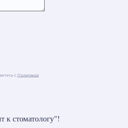
аетесь c
Политикой
т к стоматологу"!