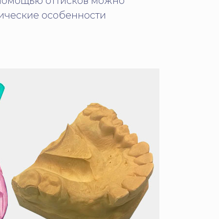
 помощью оттисков можно
мические особенности