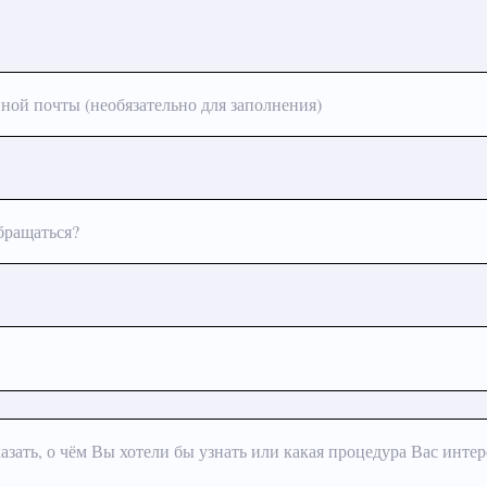
ной почты (необязательно для заполнения)
бращаться?
азать, о чём Вы хотели бы узнать или какая процедура Вас интер