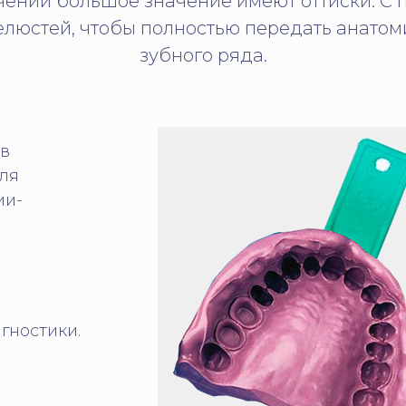
чении большое значение имеют оттиски. С
елюстей, чтобы полностью передать анато
зубного ряда.
ов
ля
ии-
гностики.