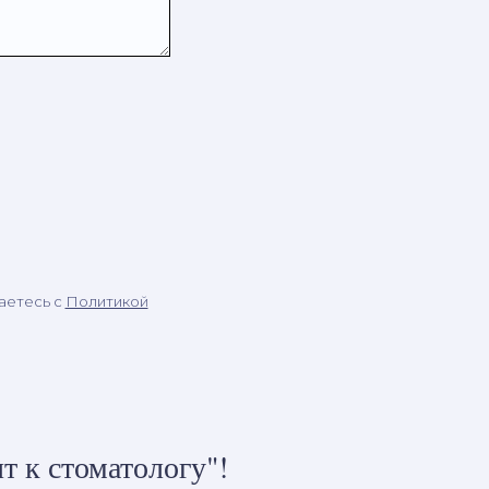
аетесь c
Политикой
т к стоматологу"!