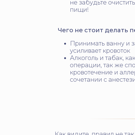
не забудьте очистить
пищи!
Чего не стоит делать 
Принимать ванну и з
усиливает кровоток
Алкоголь и табак, ка
операции, так же с
кровотечение и алл
сочетании с анестез
Как
видите, правил не та