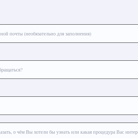
ной почты (необязательно для заполнения)
бращаться?
азать, о чём Вы хотели бы узнать или какая процедура Вас интер