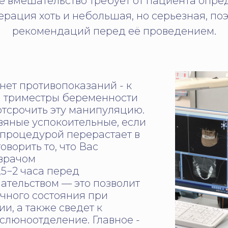
 вмешательство требует от пациента опре
рация хоть и небольшая, но серьезная, по
рекомендаций перед её проведением.
 нет противопоказаний - к
III триместры беременности
тсрочить эту манипуляцию.
вяные успокоительные, если
 процедурой перерастает в
оворить то, что Вас
 врачом
,5−2 часа перед
ательством — это позволит
чного состояния при
и, а также сведет к
слюноотделение. Главное -