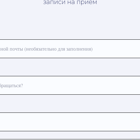
записи на приём
ной почты (необязательно для заполнения)
бращаться?