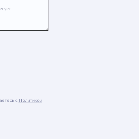
есует
аетесь c
Политикой