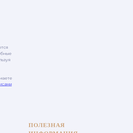
ются
обные
льзуя
имаете
висами
ПОЛЕЗНАЯ