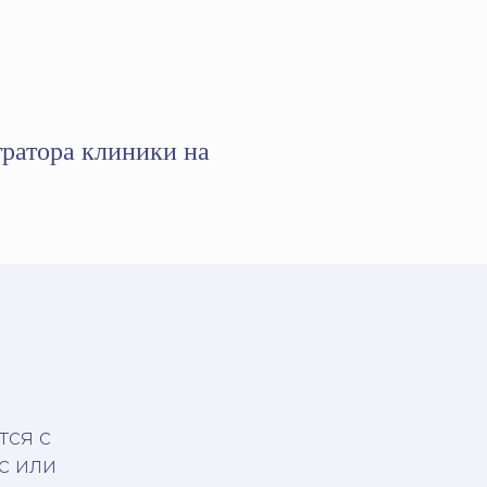
тратора клиники на
тся с
с или