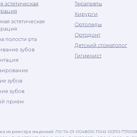
я эстетическая
Терапевты
врация
Хирурги
мая эстетическая
Ортопеды
врация
Ортодонт
а полости рта
Детский стоматолог
ивание зубов
Гигиенист
нтация
зирование
ие зубов
ние зубов
ий приём
а из реестра лицензий: Л0-74-01-004809/ Л041-00110-77/005