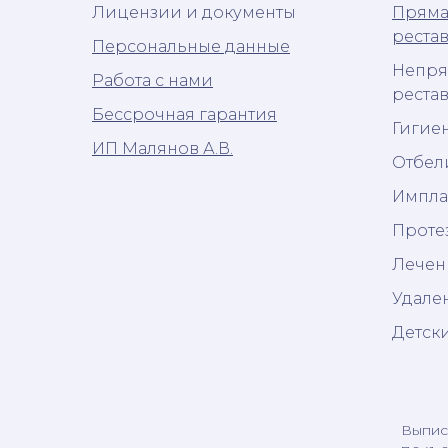
Лицензии и документы
Пряма
реста
Персональные данные
Непря
Работа с нами
реста
Бессрочная гарантия
Гигиен
ИП Малянов А.В.
Отбел
Импла
Проте
Лечен
Удале
Детск
Выписк