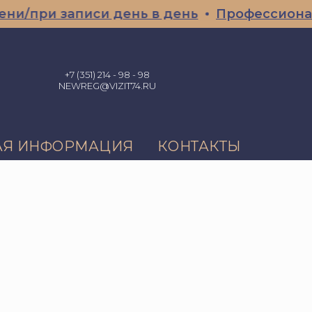
/при записи день в день
Профессиональн
+7 (351) 214 - 98 - 98
NEWREG@VIZIT74.RU
АЯ ИНФОРМАЦИЯ
КОНТАКТЫ