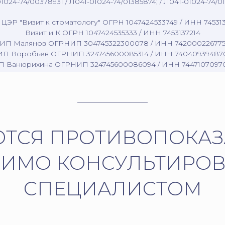
1024-74/00378931 / Л041-01024-74/01385874; / Л041-01024-74/0
ЦЭР "Визит к стоматологу" ОГРН 1047424533749 / ИНН 74531
Визит и К ОГРН 1047424535333 / ИНН 7453137214
ИП Малянов ОГРНИП 304745322300078 / ИНН 74200022677
ИП Воробьев ОГРНИП 324745600085314 / ИНН 74040939487
П Ванюрихина ОГРНИП 324745600086094 / ИНН 7447107097
ТСЯ ПРОТИВОПОКАЗ
ИМО КОНСУЛЬТИРОВ
СПЕЦИАЛИСТОМ