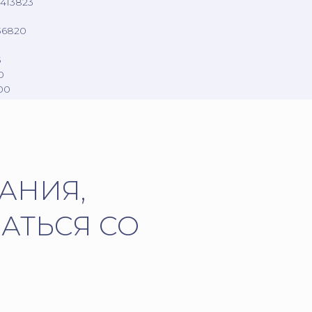
1413823
36820
5
0
00
АНИЯ,
АТЬСЯ СО