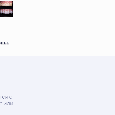
вны.
тся с
с или