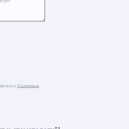
есует
аетесь c
Политикой