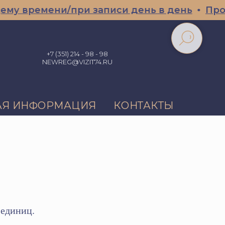
ремени/при записи день в день
Профессио
+7 (351) 214 - 98 - 98
NEWREG@VIZIT74.RU
АЯ ИНФОРМАЦИЯ
КОНТАКТЫ
 единиц.