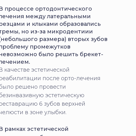
В процессе ортодонтического
лечения между латеральными
резцами и клыками образовались
тремы, но из-за микродентиии
(небольшого размера) вторых зубов
проблему промежутков
невозможно было решить брекет-
лечением.
В качестве эстетической
реабилитации после орто-лечения
было решено провести
безинвазивную эстетическую
реставрацию 6 зубов верхней
челюсти в зоне улыбки.
В рамках эстетической